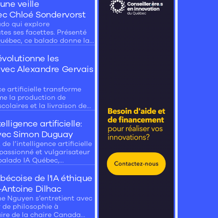
une veille
ec Chloé Sondervorst
ado qui explore
outes ses facettes. Présenté
Québec, ce balado donne la
rs et décideurs qui
évolutionne les
 avec Alexandre Gervais
 artificielle transforme
me la production de
colaires et la livraison de
nt du balado d'IA Québec,
ation du Québec, nous
elligence artificielle:
c Alexandre Gervais
avec Simon Duguay
e l’intelligence artificielle
passionné et vulgarisateur
 balado IA Québec,
e l’IA, son fonctionnement,
e et en éducation, ainsi
bécoise de l'IA éthique
itaires.
-Antoine Dilhac
ne Nguyen s’entretient avec
 de philosophie à
laire de la chaire Canada