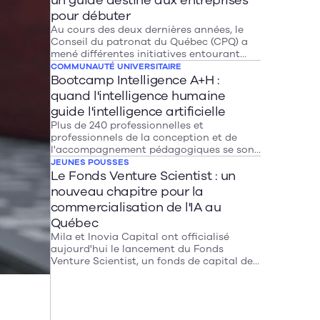
un guide destiné aux entreprises
Mila, à Montréal. Ambitieuse, cette
pour débuter
stratégie propose des mesures très
Au cours des deux dernières années, le
attendues pour instaurer la confiance,
Conseil du patronat du Québec (CPQ) a
générer des opportunités et renforcer
mené différentes initiatives entourant
notre souveraineté numérique.
l’intelligence artificielle, qui ont fait
COMMUNAUTÉ UNIVERSITAIRE
émerger une constante: de nombreuses
Bootcamp Intelligence A+H :
entreprises sont conscientes de leur défi
quand l'intelligence humaine
d’adoption des nouvelles technologies,
guide l'intelligence artificielle
mais sont freinées par leurs difficultés à
Plus de 240 professionnelles et
identifier leurs besoins opérationnels
professionnels de la conception et de
doublées d’une compréhension limitée
l'accompagnement pédagogiques se sont
des outils technologiques accessibles.
réunis à l'Université Laval pour une
JEUNES POUSSES
expérience intensive inédite : apprendre à
Le Fonds Venture Scientist : un
comprendre, questionner, encadrer et
nouveau chapitre pour la
mobiliser l'intelligence artificielle avec
commercialisation de l'IA au
jugement. Une initiative qui illustre
Québec
concrètement la complémentarité entre
IA et intelligence humaine.
Mila et Inovia Capital ont officialisé
aujourd'hui le lancement du Fonds
Venture Scientist, un fonds de capital de
risque en phase d'amorçage qui vise à
transformer la recherche de pointe en
intelligence artificielle issue des
universités canadiennes en entreprises