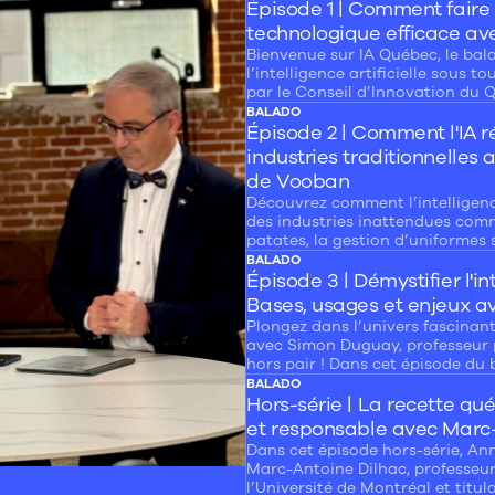
Épisode 1 | Comment faire 
technologique efficace av
Bienvenue sur IA Québec, le bal
l’intelligence artificielle sous t
par le Conseil d’Innovation du 
parole aux experts, entrepreneu
BALADO
façonnent l’avenir de l’IA.
Épisode 2 | Comment l'IA r
industries traditionnelles
de Vooban
Découvrez comment l’intelligence
des industries inattendues com
patates, la gestion d’uniformes s
colis ! Dans cet épisode captiva
BALADO
animé par le Conseil de l’innov
Épisode 3 | Démystifier l'int
explorons des cas concrets ave
Bases, usages et enjeux 
(Vooban).
Plongez dans l’univers fascinant d
avec Simon Duguay, professeur 
hors pair ! Dans cet épisode du
découvrez les notions de base d
BALADO
ses usages concrets en entrepris
Hors-série | La recette qué
que ses enjeux éthiques et sécur
et responsable avec Marc
Dans cet épisode hors-série, An
Marc-Antoine Dilhac, professeur
l’Université de Montréal et titu