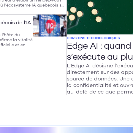
tréal a établi un rendez-vous
ù l'écosystème IA québécois se
. Un lieu commun pour
découvrir des solutions locales
pper des collaborations.
cois de l'IA
é l'hôte du
HORIZONS TECHNOLOGIQUES
irmé la vitalité
Edge AI : quand l
icielle et en
igence et
s’exécute au pl
tional,
’une
L’Edge AI désigne l’exécu
directement sur des appa
source de données. Une a
la confidentialité et ouv
au-delà de ce que perme