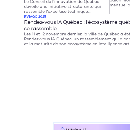
Salon Mon
Le Conseil de l'innovation du Québec
mensuel o
dévoile une initiative structurante qui
rassemble
rassemble l'expertise technique
échanger, 
québécoise au service de l'ensemble de
RVIAQC 2025
et dévelo
l'écosystème.
Rendez-vous IA Québec : l'écosystème québé
se rassemble
Les 11 et 12 novembre dernier, la ville de Québec a ét
Rendez-vous IA Québec, un rassemblement qui a conf
et la maturité de son écosystème en intelligence artif
science des données. Coorganisé par l'Institut intell
données (IID) de l'Université Laval et Québec Interna
l’événement a réuni plus de 350 personnes autour d
programmation aussi ambitieuse que rassembleuse.