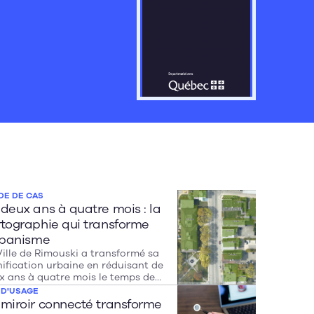
évolution et les
uébécois d’IA, depuis la
à aujourd’hui.
DE DE CAS
deux ans à quatre mois : la
tographie qui transforme
rbanisme
Ville de Rimouski a transformé sa
nification urbaine en réduisant de
x ans à quatre mois le temps de
e à jour de sa cartographie
 D'USAGE
itoriale, libérant des ressources
miroir connecté transforme
cieuses pour se concentrer sur la