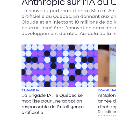
Anthropic sur l’IA au
Le nouveau partenariat entre Mila et An
artificielle au Québec. En donnant aux 
Claude et en injectant 10 millions de dol
pourrait accélérer l’innovation dans des 
développement durable. Au-delà de la re
capacité à combler l’écart entre les déc
entreprises.
BRIGADE IA
COMMUNA
La Brigade IA : le Québec se
AI Salon
mobilise pour une adoption
année d
responsable de l'intelligence
d'échan
artificielle
Dix éditio