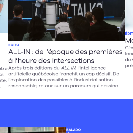
ÉDI
Mo
ÉDITO
C’e
ALL-IN : de l’époque des premières
Inn
à l’heure des intersections
du 
pré
Après trois éditions du
ALL IN
, l'intelligence
être
de l
artificielle québécoise franchit un cap décisif. De
ts
l'exploration des possibles à l'industrialisation
te,
responsable, retour sur un parcours qui dessine
les contours d'une IA souveraine, ancrée dans nos
valeurs collectives et orientée vers l'impact
concret. Une réflexion sur les défis et opportunités
qui attendent notre écosystème technologique à
le
l'heure des intersections stratégiques.
ur
BALADO