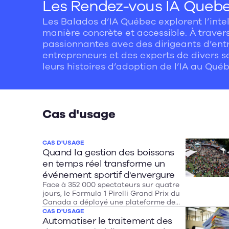
Les Rendez-vous IA Queb
Les Balados d’IA Québec explorent l’intell
manière concrète et accessible. À traver
passionnantes avec des dirigeants d’entr
entrepreneurs et des experts de divers s
leurs histoires d’adoption de l’IA au Qu
en lumière les défis rencontrés, les solu
et les succès obtenus, le tout dans un lan
Cas d'usage
CAS D'USAGE
Quand la gestion des boissons
en temps réel transforme un
événement sportif d'envergure
Face à 352 000 spectateurs sur quatre
jours, le Formula 1 Pirelli Grand Prix du
Canada a déployé une plateforme de
suivi en temps réel pour optimiser ses
CAS D'USAGE
opérations de boissons. Résultat :
Automatiser le traitement des
aucune rupture de stock majeure et des