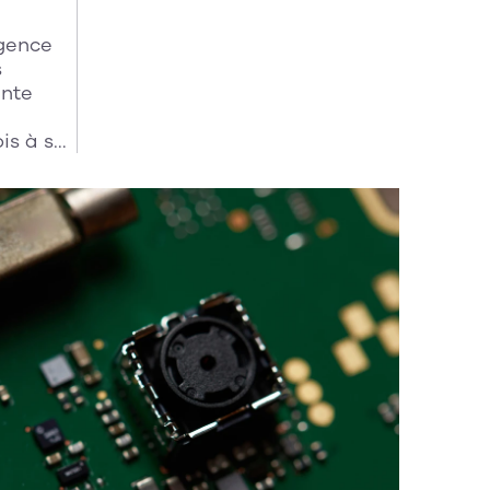
durables et à fort impact.
igence
s
ente
is à sa
ar les