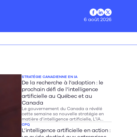
Profil Facebook
Profil LinkedIn
Profil Twitter
6 août 2026
STRATÉGIE CANADIENNE EN IA
De la recherche à l’adoption : le
prochain défi de l’intelligence
artificielle au Québec et au
Canada
Le gouvernement du Canada a révélé
cette semaine sa nouvelle stratégie en
matière d’intelligence artificielle, L’IA
pour tous. Après un dévoilement à
CPQ
Toronto la veille, le lancement public
L’intelligence artificielle en action :
officiel s’est déroulé dans les bureaux du