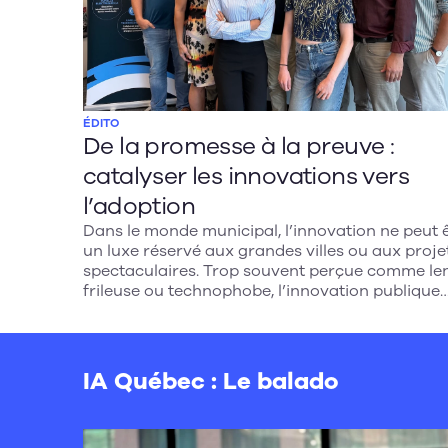
ÉDITO
De la promesse à la preuve :
catalyser les innovations vers
l’adoption
Dans le monde municipal, l’innovation ne peut 
un luxe réservé aux grandes villes ou aux proje
spectaculaires. Trop souvent perçue comme len
frileuse ou technophobe, l’innovation publique
locale souffre de stéréotypes qu’il faut
déconstruire. Face aux défis climatiques,
budgétaires et sociaux, l’innovation devient
pourtant un levier essentiel. Encore faut-il qu’el
IA Québec : Le balado
soit pertinente, adoptée et porteuse de sens po
les collectivités.