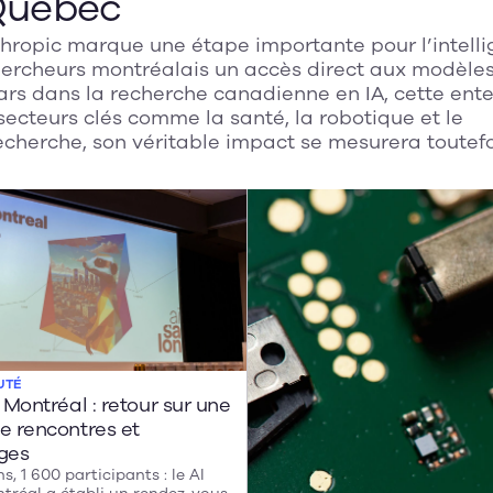
 Québec
thropic marque une étape importante pour l’intell
chercheurs montréalais un accès direct aux modèle
lars dans la recherche canadienne en IA, cette ent
secteurs clés comme la santé, la robotique et le
cherche, son véritable impact se mesurera toutefo
ouvertes scientifiques du Québec et leur adoption p
UTÉ
 Montréal : retour sur une
e rencontres et
ges
ns, 1 600 participants : le AI