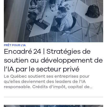
secteur d’application. Une condition clé pour
une IA responsable et utile.
PRÊT POUR L'IA
Encadré 24 | Stratégies de
soutien au développement de
l’IA par le secteur privé
Le Québec soutient ses entreprises pour
qu’elles deviennent des leaders de l’IA
responsable. Crédits d’impôt, capital de
risque, projets d’innovation et collaboration
avec les experts : des leviers clés pour créer
des systèmes fiables, sûrs et éthiques. Une