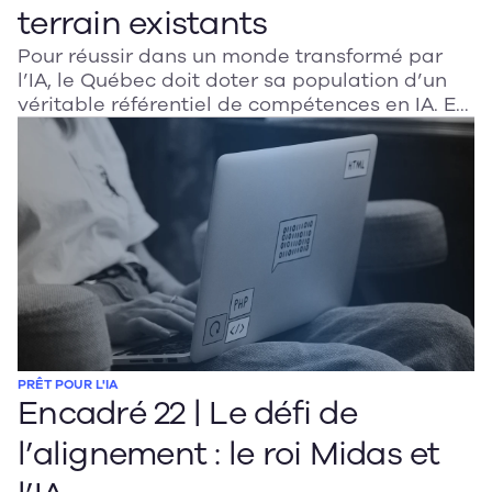
terrain existants
Pour réussir dans un monde transformé par
l’IA, le Québec doit doter sa population d’un
véritable référentiel de compétences en IA. En
mobilisant les milieux éducatifs, scientifiques
et professionnels, cette démarche permettra
d’adapter la formation aux besoins du marché
et d’assurer une appropriation éthique,
critique et durable de l’IA.
PRÊT POUR L'IA
Encadré 22 | Le défi de
l’alignement : le roi Midas et