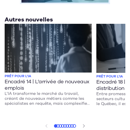
Autres nouvelles
PRÊT POUR L'IA
PRÊT POUR L'IA
Encadré 14 | L’arrivée de nouveaux
Encadré 18 | A
emplois
distribution d
L’IA transforme le marché du travail,
Entre promesses e
créant de nouveaux métiers comme les
secteurs culture
spécialistes en requête, mais complexifie
le Québec, il est
aussi la notion de responsabilité. Entre
potentiel tout e
innovation et éthique, le Québec doit
adapter le droit 
clarifier les règles professionnelles pour
artistes, réduire
protéger le public et guider l’usage de l’IA
miser sur une IA 
dans les milieux de travail.