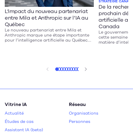
STRATÉGIE CANADI
De la recherch
L'impact du nouveau partenariat
prochain défi 
entre Mila et Anthropic sur l’IA au
artificielle a
Québec
Canada
Le nouveau partenariat entre Mila et
Le gouvernemen
Anthropic marque une étape importante
cette semaine sa
pour l’intelligence artificielle au Québec.
matière d’intellig
En donnant aux chercheurs montréalais
tous. Après un d
un accès direct aux modèles Claude et en
veille, le lanceme
injectant 10 millions de dollars dans la
déroulé dans les
recherche canadienne en IA, cette entente
Montréal. Ambiti
pourrait accélérer l’innovation dans des
propose des mes
secteurs clés comme la santé, la robotique
instaurer la con
et le développement durable. Au-delà de la
opportunités et 
recherche, son véritable impact se
souveraineté n
mesurera toutefois à sa capacité à
combler l’écart entre les découvertes
scientifiques du Québec et leur adoption
par les entreprises.
Vitrine IA
Réseau
Actualité
Organisations
Études de cas
Personnes
Assistant IA (beta)