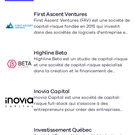
First Ascent Ventures
First Ascent Ventures (FAV) est une société de
capital-risque fondée en 2015 qui investit
dans des sociétés de logiciels d'entreprise en
phase de démarrage, émergentes et orientées
vers la croissance dans le secteur des
technologies de l'information.
Highline Beta
Highline Beta est un studio de capital-risque
et une société de capital-risque spécialisé
dans la création et le financement de
startups, ainsi que dans le développement de
studios de capital-risque en collaboration
avec des organisations et des entrepreneurs
Inovia Capital
de premier plan.
Inovia Capital est une société de capital-
risque full-stack qui s'associe à des
entrepreneurs pour créer des entreprises
technologiques mondiales et durables.
Investissement Québec