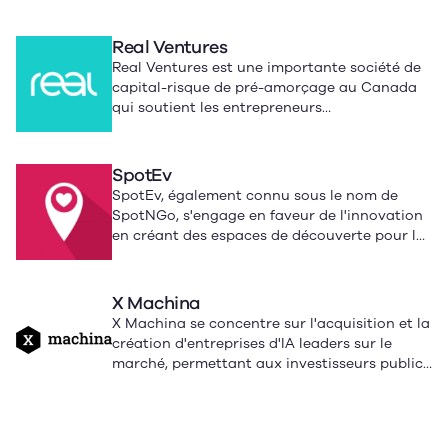
Real Ventures
Real Ventures est une importante société de
capital-risque de pré-amorçage au Canada
qui soutient les entrepreneurs
technologiques visionnaires. Ils fournissent
du capital et des ressources pour aider les
entreprises en démarrage à se développer et
SpotEv
à réussir.
SpotEv, également connu sous le nom de
SpotNGo, s'engage en faveur de l'innovation
en créant des espaces de découverte pour les
activités artistiques et culturelles. Ils
interagissent avec leur public via diverses
plateformes, y compris les réseaux sociaux, et
X Machina
proposent du contenu à regarder, lire et
X Machina se concentre sur l'acquisition et la
écouter. L'entreprise encourage les gens à
création d'entreprises d'IA leaders sur le
rester informés de leur travail en s'abonnant
marché, permettant aux investisseurs publics
à leurs mises à jour.
d'investir dans des entreprises d'IA à
croissance rapide.