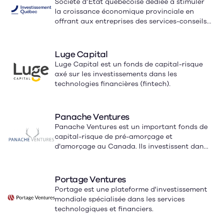
Société d’État québécoise dédiée à stimuler
la croissance économique provinciale en
offrant aux entreprises des services-conseils,
des solutions de financement et un soutien à
l’exportation et aux investissements.
Luge Capital
Luge Capital est un fonds de capital-risque
axé sur les investissements dans les
technologies financières (fintech).
Panache Ventures
Panache Ventures est un important fonds de
capital-risque de pré-amorçage et
d'amorçage au Canada. Ils investissent dans
des entreprises en démarrage, en fournissant
un financement allant de 250 000 $ à 1 million
de dollars.
Portage Ventures
Portage est une plateforme d'investissement
mondiale spécialisée dans les services
technologiques et financiers.