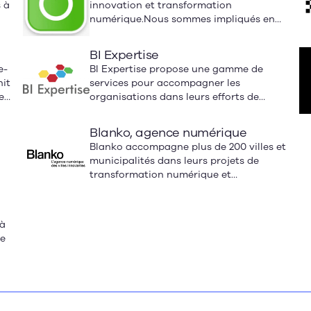
s à
innovation et transformation
a
intelligent anticipe le résultat final des
numérique.Nous sommes impliqués en
mois à l’avance, réduisant les coûts et
santé, environnement et développement
maximisant l’impact culturel et
s
durable.
stratégique.
BI Expertise
e-
BI Expertise propose une gamme de
nit
services pour accompagner les
es
organisations dans leurs efforts de
s
transformation numérique.
ns
Blanko, agence numérique
Blanko accompagne plus de 200 villes et
municipalités dans leurs projets de
transformation numérique et
d'intégration de l'intelligence artificielle.
En proposant des applications
performantes, mais avant tout
 à
conviviales, Blanko facilite l'accès aux
de
technologies modernes pour l'ensemble
du monde municipal.