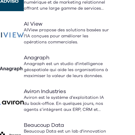
numérique et de marketing relationnel
offrant une large gamme de services
pour améliorer l'expérience client et
stimuler la croissance des entreprises.
AI View
AIView propose des solutions basées sur
l'IA conçues pour améliorer les
opérations commerciales.
Anagraph
Anagraph est un studio d'intelligence
géospatiale qui aide les organisations à
maximiser la valeur de leurs données.
Aviron Industries
Aviron est le système d’exploitation IA
du back-office. En quelques jours, nos
agents s’intègrent aux ERP, CRM et
systèmes existants pour automatiser les
comptes fournisseurs, bons de
Beaucoup Data
commande, commandes clients,
Beaucoup Data est un lab d'innovation
facturation et encaissement. Résultat: