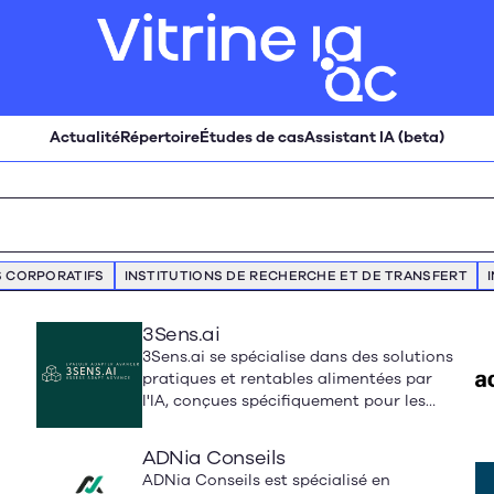
Actualité
Répertoire
Études de cas
Assistant IA (beta)
 CORPORATIFS
INSTITUTIONS DE RECHERCHE ET DE TRANSFERT
3Sens.ai
3Sens.ai se spécialise dans des solutions
pratiques et rentables alimentées par
l'IA, conçues spécifiquement pour les
petites et moyennes entreprises, offrant
des gains d'efficacité mesurables grâce
ADNia Conseils
à des solutions accessibles qui
ADNia Conseils est spécialisé en
s'adaptent aux budgets et aux flux de