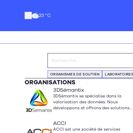
23 °C
ORGANISMES DE SOUTIEN
LABORATOIRES
ORGANISATIONS
3DSémantix
3DSémantix se spécialise dans la
valorisation des données. Nous
développons et offrons des solutions
logicielles basées sur l'IA ainsi que sur
notre propre moteur de recherche
ACCI
géométrique breveté: 3DPartFinder.
ACCI est une société de services