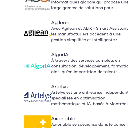
informatiques globale qui propose un
large gamme de solutions pour
moderniser et gérer les infrastructure
numériques.
Agilean
Avec Agilean et ALIX - Smart Assistant
les manufacturiers accèdent à une
gestion simplifiée et intelligente :
données centralisées, automatisation,
décisions assistées par IA et visibilité
AlgorIA
totale. Une solution moderne qui élimi
À travers des services complets en
la lourdeur des ERP traditionnels tout
consultation, développement, formati
augmentant la performance et la
ainsi qu’en impartition de talents
rentabilité.
spécialisés en intelligence artificielle e
technologies, AlgorIA aide les
Artelys
organisations à résoudre des problèm
Artelys est une entreprise indépendan
complexes, et contribue à augmenter
spécialisée en optimisation
leur rentabilité.
mathématique et IA, basée à Montréal
depuis 2013. Nos consultants experts
conçoivent des solutions quantitative
Axionable
sur mesure pour l'énergie, le transport
Axionable se spécialise dans le conseil
la logistique ou encore l'industrie