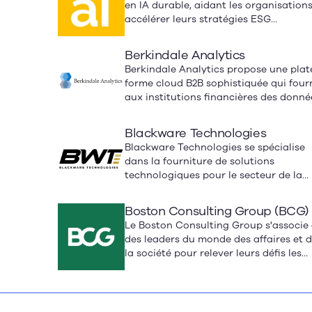
en IA durable, aidant les organisation
manufacturière au Québec, au Canad
accélérer leurs stratégies ESG
et à l'international.
(environnementales, sociales et de
gouvernance) grâce à des technologie
Berkindale Analytics
avancées et des solutions d'IA.
Berkindale Analytics propose une plat
forme cloud B2B sophistiquée qui four
aux institutions financières des donné
enrichies sur le marché et des donnée
alternatives pour prendre des décisio
Blackware Technologies
fondées sur les données.
Blackware Technologies se spécialise
dans la fourniture de solutions
technologiques pour le secteur de la
construction.
Boston Consulting Group (BCG)
Le Boston Consulting Group s'associe
des leaders du monde des affaires et 
la société pour relever leurs défis les
plus importants et saisir leurs plus
grandes opportunités.