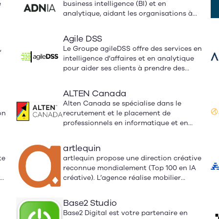
e
business intelligence (BI) et en
travail des PME.
analytique, aidant les organisations à
s
maximiser la valeur de leurs données
pour une prise de décision éclairée.
Agile DSS
,
Le Groupe agileDSS offre des services en
intelligence d'affaires et en analytique
pour aider ses clients à prendre des
decisions d'affaires eclairees à l'aide
d'un ecosystème de donnees unifie.
ALTEN Canada
ne
Alten Canada se spécialise dans le
 en
on
recrutement et le placement de
professionnels en informatique et en
t
ingénierie.
artlequin
es
te
artlequin propose une direction créative
reconnue mondialement (Top 100 en IA
créative). L’agence réalise mobilier
urbain, expériences interactives et
s
immersives, narration visuelle, design
Base2 Studio
,
architectural, clips, courts métrages et
Base2 Digital est votre partenaire en
publicités innovantes. Son prototypage