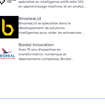
spécialisé en intelligence artificielle (IA),
un back-office rapide, sécurisé et
en apprentissage machine, et en analyse
résilient, sans augmenter les effectifs.
de données, basé à Montréal. Depuis
2020, notre mission est de rendre
BinariesLid
accessibles des technologies avancées à
BinariesLid se spécialise dans le
toutes les entreprises qui souhaitent
développement de solutions
franchir un cap décisif grâce à leurs
intelligentes pour aider les entreprises à
données.
adopter des technologies nouvelles et
avancées.
Boréal Innovation
Avec 15 ans d'expertise en
transformation numérique et
déploiements complexes, Boréal
Innovation démocratise l'accès à
l'intelligence artificielle pour les PME
québécoises. Nous transformons vos
processus métier avec des solutions IA
concrètes, mesurables et adaptées à
votre réalité opérationnelle.