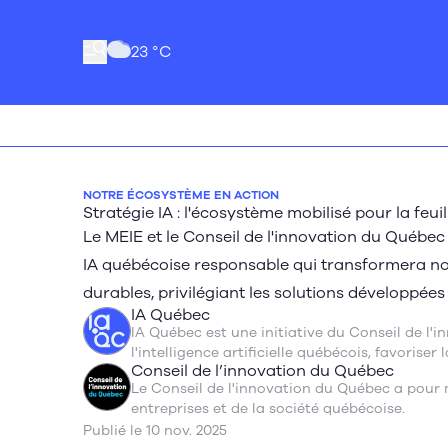
23 °C
NOTRE ÉCOSYSTÈME EN ACTION
Stratégie IA : l'écosystème mobilisé pour la feu
Le MEIE et le Conseil de l'innovation du Québec
IA québécoise responsable qui transformera no
durables, privilégiant les solutions développées i
IA Québec
IA Québec est une initiative du Conseil de l'
l'intelligence artificielle québécois, favorise
Conseil de l’innovation du Québec
de l'IA dans les organisations québécoises.
Le Conseil de l'innovation du Québec a pour 
entreprises et de la société québécoise.
Publié le 10 nov. 2025