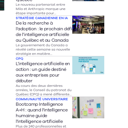
Le nouveau partenariat entre
Mila et Anthropic marque une
étape importante pour
l’intelligence artificielle au
STRATÉGIE CANADIENNE EN IA
Québec. En donnant aux
De la recherche à
chercheurs montréalais un accès
l’adoption : le prochain défi
direct aux modèles Claude et en
de l’intelligence artificielle
injectant 10 millions de dollars
dans la recherche canadienne en
au Québec et au Canada
IA, cette entente pourrait
Le gouvernement du Canada a
accélérer l’innovation dans des
révélé cette semaine sa nouvelle
secteurs clés comme la santé, la
stratégie en matière
robotique et le développement
d’intelligence artificielle, L’IA pour
CPQ
durable. Au-delà de la recherche,
tous. Après un dévoilement à
L’intelligence artificielle en
son véritable impact se mesurera
Toronto la veille, le lancement
action : un guide destiné
toutefois à sa capacité à combler
public officiel s’est déroulé dans
l’écart entre les découvertes
aux entreprises pour
les bureaux du Mila, à Montréal.
scientifiques du Québec et leur
Ambitieuse, cette stratégie
débuter
adoption par les entreprises.
propose des mesures très
Au cours des deux dernières
attendues pour instaurer la
années, le Conseil du patronat du
confiance, générer des
Québec (CPQ) a mené différentes
opportunités et renforcer notre
initiatives entourant l’intelligence
COMMUNAUTÉ UNIVERSITAIRE
souveraineté numérique.
artificielle, qui ont fait émerger
Bootcamp Intelligence
une constante: de nombreuses
A+H : quand l'intelligence
entreprises sont conscientes de
humaine guide
leur défi d’adoption des nouvelles
technologies, mais sont freinées
l'intelligence artificielle
par leurs difficultés à identifier
Plus de 240 professionnelles et