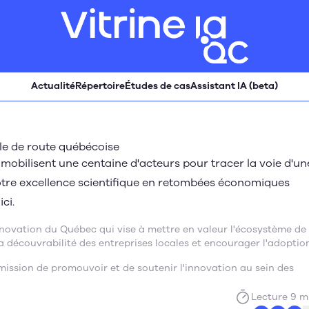
Actualité
Répertoire
Études de cas
Assistant IA (beta)
ille de route québécoise
 mobilisent une centaine d'acteurs pour tracer la voie d'un
tre excellence scientifique en retombées économiques
ci.
innovation du Québec qui vise à mettre en valeur l'écosystème de
r la découvrabilité des entreprises locales et encourager l'adoptio
mission de promouvoir et de soutenir l'innovation au sein des
Lecture 9 m