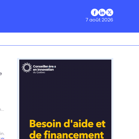
Profil Facebook
Profil LinkedIn
Profil Twitter
7 août 2026
e
n
in.