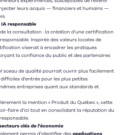
epreneurs expérimentés, susceptibles de revenir
njecter leurs acquis — financiers et humains —
is.
n IA responsable
 la consultation : la création d’une certification
e responsable. Inspirée des valeurs locales de
tification viserait à encadrer les pratiques
orçant la confiance du public et des partenaires
el sceau de qualité pourrait ouvrir plus facilement
ifficiles d’entrée pour les plus petites
s mêmes entreprises quant aux standards et
 fièrement la mention « Produit du Québec », cette
oir-faire d’ici tout en consolidant la réputation du
responsable.
secteurs clés de l’économie
galement permis d’identifier des
applications