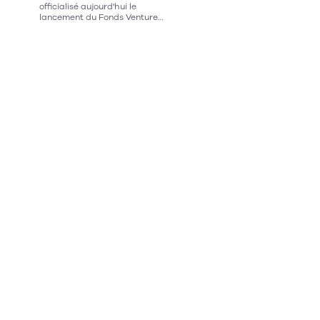
illustre concrètement la
officialisé aujourd'hui le
complémentarité entre IA et
lancement du Fonds Venture
intelligence humaine.
Scientist, un fonds de capital de
risque en phase d'amorçage qui
vise à transformer la recherche
de pointe en intelligence
artificielle issue des universités
canadiennes en entreprises
durables et à fort impact.