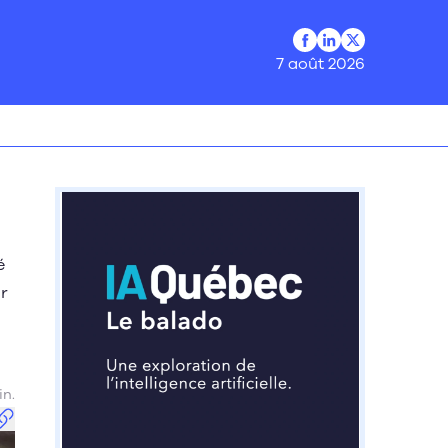
Profil Facebook
Profil LinkedIn
Profil Twitter
7 août 2026
é
ur
in.