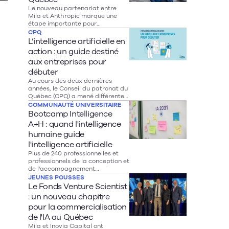
Le nouveau partenariat entre
Mila et Anthropic marque une
étape importante pour
l’intelligence artificielle au
CPQ
Québec. En donnant aux
L’intelligence artificielle en
chercheurs montréalais un accès
action : un guide destiné
direct aux modèles Claude et en
aux entreprises pour
injectant 10 millions de dollars
dans la recherche canadienne en
débuter
IA, cette entente pourrait
Au cours des deux dernières
accélérer l’innovation dans des
années, le Conseil du patronat du
secteurs clés comme la santé, la
Québec (CPQ) a mené différentes
robotique et le développement
initiatives entourant l’intelligence
COMMUNAUTÉ UNIVERSITAIRE
durable. Au-delà de la recherche,
artificielle, qui ont fait émerger
Bootcamp Intelligence
son véritable impact se mesurera
une constante: de nombreuses
A+H : quand l'intelligence
toutefois à sa capacité à combler
entreprises sont conscientes de
l’écart entre les découvertes
humaine guide
leur défi d’adoption des nouvelles
scientifiques du Québec et leur
technologies, mais sont freinées
l'intelligence artificielle
adoption par les entreprises.
par leurs difficultés à identifier
Plus de 240 professionnelles et
leurs besoins opérationnels
professionnels de la conception et
doublées d’une compréhension
de l'accompagnement
limitée des outils technologiques
pédagogiques se sont réunis à
JEUNES POUSSES
accessibles.
l'Université Laval pour une
Le Fonds Venture Scientist
expérience intensive inédite :
: un nouveau chapitre
apprendre à comprendre,
pour la commercialisation
questionner, encadrer et
mobiliser l'intelligence artificielle
de l'IA au Québec
avec jugement. Une initiative qui
Mila et Inovia Capital ont