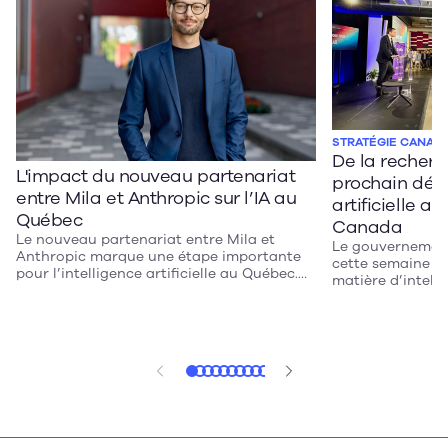
STRATÉGIE CANADI
De la recherch
L'impact du nouveau partenariat
prochain défi 
entre Mila et Anthropic sur l’IA au
artificielle a
Québec
Canada
Le nouveau partenariat entre Mila et
Le gouvernemen
Anthropic marque une étape importante
cette semaine sa
pour l’intelligence artificielle au Québec.
matière d’intellig
En donnant aux chercheurs montréalais
tous. Après un d
un accès direct aux modèles Claude et en
veille, le lanceme
injectant 10 millions de dollars dans la
déroulé dans les
recherche canadienne en IA, cette entente
Montréal. Ambiti
pourrait accélérer l’innovation dans des
propose des mes
secteurs clés comme la santé, la robotique
instaurer la con
et le développement durable. Au-delà de la
opportunités et 
recherche, son véritable impact se
souveraineté n
mesurera toutefois à sa capacité à
combler l’écart entre les découvertes