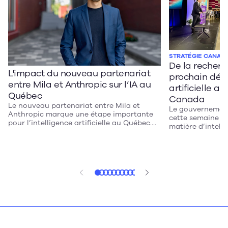
STRATÉGIE CANADI
De la recherch
L'impact du nouveau partenariat
prochain défi 
entre Mila et Anthropic sur l’IA au
artificielle a
Québec
Canada
Le nouveau partenariat entre Mila et
Le gouvernemen
Anthropic marque une étape importante
cette semaine sa
pour l’intelligence artificielle au Québec.
matière d’intellig
En donnant aux chercheurs montréalais
tous. Après un d
un accès direct aux modèles Claude et en
veille, le lanceme
injectant 10 millions de dollars dans la
déroulé dans les
recherche canadienne en IA, cette entente
Montréal. Ambiti
pourrait accélérer l’innovation dans des
propose des mes
secteurs clés comme la santé, la robotique
instaurer la con
et le développement durable. Au-delà de la
opportunités et 
recherche, son véritable impact se
souveraineté n
mesurera toutefois à sa capacité à
combler l’écart entre les découvertes
scientifiques du Québec et leur adoption
par les entreprises.