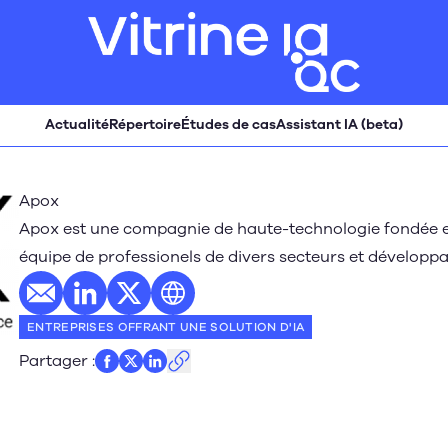
Actualité
Répertoire
Études de cas
Assistant IA (beta)
Apox
Apox est une compagnie de haute-technologie fondée en
équipe de professionels de divers secteurs et développan
E-mail
Profil LinkedIn
Profil Twitter
Site web
ENTREPRISES OFFRANT UNE SOLUTION D'IA
Partager
: