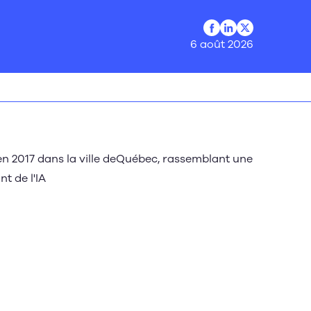
Profil Facebook
Profil LinkedIn
Profil Twitter
6 août 2026
 2017 dans la ville deQuébec, rassemblant une
t de l'IA