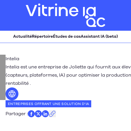
Actualité
Répertoire
Études de cas
Assistant IA (beta)
Intelia
Intelia est une entreprise de Joliette qui fournit aux él
(capteurs, plateformes, IA) pour optimiser la production
rentabilité .
Site web
ENTREPRISES OFFRANT UNE SOLUTION D'IA
Partager
: