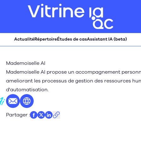
Actualité
Répertoire
Études de cas
Assistant IA (beta)
Mademoiselle AI
Mademoiselle AI propose un accompagnement personnalis
ameliorant les processus de gestion des ressources h
d'automatisation.
E-mail
Site web
Partager
: