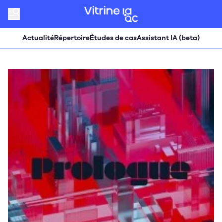
Actualité
Répertoire
Études de cas
Assistant IA (beta)