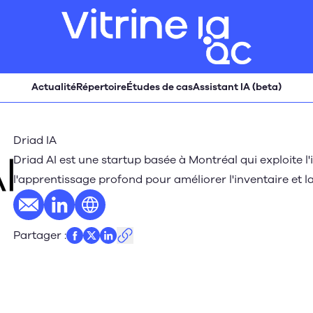
Actualité
Répertoire
Études de cas
Assistant IA (beta)
Driad IA
Driad AI est une startup basée à Montréal qui exploite l'i
l'apprentissage profond pour améliorer l'inventaire et la
E-mail
Profil LinkedIn
Site web
Partager
: