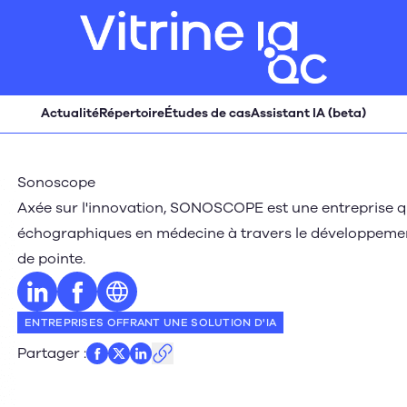
Actualité
Répertoire
Études de cas
Assistant IA (beta)
Sonoscope
Axée sur l'innovation, SONOSCOPE est une entreprise q
échographiques en médecine à travers le développemen
de pointe.
Profil LinkedIn
Profil Facebook
Site web
ENTREPRISES OFFRANT UNE SOLUTION D'IA
Partager
: