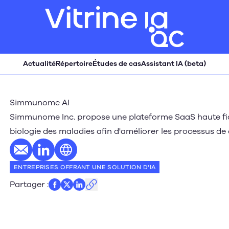
Actualité
Répertoire
Études de cas
Assistant IA (beta)
Simmunome AI
Simmunome Inc. propose une plateforme SaaS haute fidé
biologie des maladies afin d'améliorer les processus 
E-mail
Profil LinkedIn
Site web
ENTREPRISES OFFRANT UNE SOLUTION D'IA
Partager
: