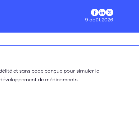
Profil Facebook
Profil LinkedIn
Profil Twitter
9 août 2026
lité et sans code conçue pour simuler la
de développement de médicaments.