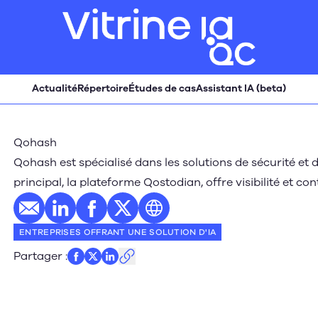
Actualité
Répertoire
Études de cas
Assistant IA (beta)
Qohash
Qohash est spécialisé dans les solutions de sécurité et 
principal, la plateforme Qostodian, offre visibilité et co
E-mail
Profil LinkedIn
Profil Facebook
Profil Twitter
Site web
ENTREPRISES OFFRANT UNE SOLUTION D'IA
Partager
: