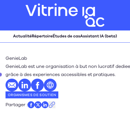
Actualité
Répertoire
Études de cas
Assistant IA (beta)
GenieLab
GenieLab est une organisation à but non lucratif dediee 
grâce à des experiences accessibles et pratiques.
E-mail
Profil LinkedIn
Profil Facebook
Site web
ORGANISMES DE SOUTIEN
Partager
: